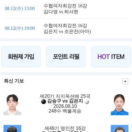
수협여자최강전 16강
08.12(수) 13:00
김다영 vs 허서현
수협여자최강전 16강
08.12(수) 19:00
김은지 vs 조은진(아마)
최신 기보
제20기 지지옥션배 25국
김승구 vs 김은지
2026.08.10
248수 백불계승
제49기 명인전 16강