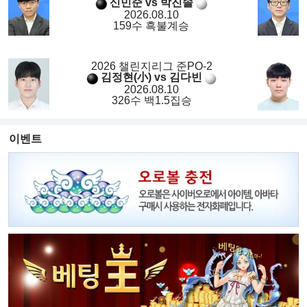
신민준 vs 박진솔
2026.08.10
159수 흑불계승
2026 챌린지리그 준PO-2
김정현(小) vs 김다빈
2026.08.10
326수 백1.5집승
이벤트