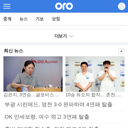
최신 뉴스
김은지, 3연승…글로비스 챔프 김승구도 넘었다
10승 듀오의 합작… 춘천, 소소회 꺾고 PO 진출
부광 시린메드, 영천 3-0 완파하며 4연패 탈출
OK 만세보령, 여수 꺾고 3연패 탈출