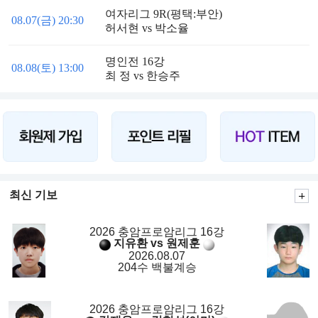
여자리그 9R(평택:부안)
08.07(금) 20:30
허서현 vs 박소율
명인전 16강
08.08(토) 13:00
최 정 vs 한승주
최신 기보
2026 충암프로암리그 16강
지유환 vs 원제훈
2026.08.07
204수 백불계승
2026 충암프로암리그 16강