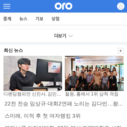
최신 뉴스
디펜딩챔피언 신진서, 김민석 꺾고 8강으로
철원, 홈에서 1위 삼척 격침
22전 전승 임상규·대회2연패 노리는 김다빈…왕중왕전 16강 7일부터
스미레, 이적 후 첫 여자랭킹 3위