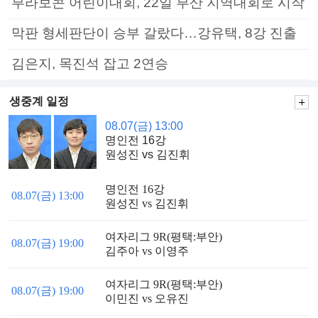
부라보콘 어린이대회, 22일 부산 지역대회로 시작
막판 형세판단이 승부 갈랐다…강유택, 8강 진출
김은지, 목진석 잡고 2연승
생중계 일정
08.07(금) 13:00
명인전 16강
원성진 vs 김진휘
명인전 16강
08.07(금) 13:00
원성진 vs 김진휘
여자리그 9R(평택:부안)
08.07(금) 19:00
김주아 vs 이영주
여자리그 9R(평택:부안)
08.07(금) 19:00
이민진 vs 오유진