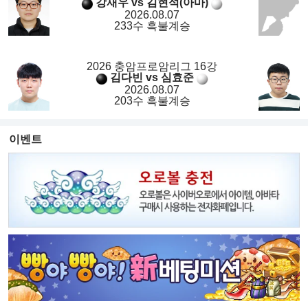
강재우 vs 김현석(아마)
2026.08.07
233수 흑불계승
2026 충암프로암리그 16강
김다빈 vs 심효준
2026.08.07
203수 흑불계승
이벤트