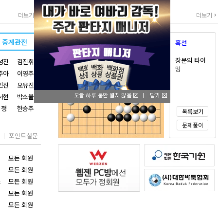
오늘의 한수
더보기
더보기
중계관전
흑선
장문의 타이
성진
김진휘
밍
주아
이영주
민진
오유진
서현
박소율
 정
한승주
목록보기
문제풀이
포인트설문
모든 회원
모든 회원
스
모든 회원
모든 회원
모든 회원