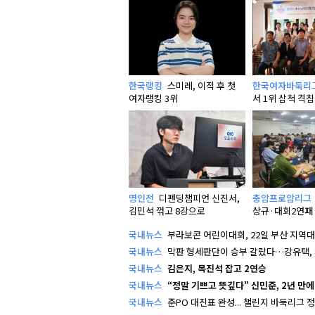
한국랭킹
스미레, 이적 후 첫
한국여자바둑리
여자랭킹 3위
서 1위 삼척 격침
명인전
디펜딩챔피언 신진서,
충암프로암리그
김민석 꺾고 8강으로
상규·대회2연패
빈…왕중왕전 16
국내뉴스
부라보콘 어린이대회, 22일 부산 지역대회
국내뉴스
막판 형세판단이 승부 갈랐다…강유택, 8
국내뉴스
김은지, 목진석 잡고 2연승
국내뉴스
“정말 기쁘고 뜻깊다” 신민준, 2년 만에 
국내뉴스
준PO 대진표 완성... 챌린지 바둑리그 정