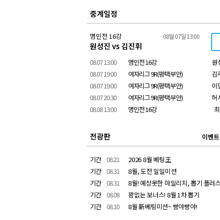
중계일정
명인전 16강
08월 07일 13:00
원성진 vs 김진휘
08.07 13:00
명인전 16강
원
08.07 19:00
여자리그 9R(평택:부안)
김
08.07 19:00
여자리그 9R(평택:부안)
이
08.07 20:30
여자리그 9R(평택:부안)
허
08.08 13:00
명인전 16강
최
전광판
이벤트
기간
08.21
2026 8월 베팅王
기간
08.31
8월, 도전 일일미션
기간
08.31
8월! 예상못한 마일리지, 뽑기 플러
기간
08.08
꽝없는 보너스! 8월 1차 뽑기
기간
08.10
8월 新베팅미션~ 빵야빵야!