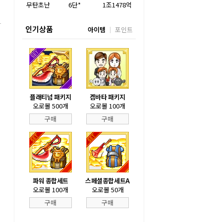
무탄초난
6단*
1조1478억
인기상품
아이템
포인트
플래티넘 패키지
겜바타 패키지
오로볼 500개
오로볼 100개
구매
구매
파워 종합세트
스페셜종합세트A
오로볼 100개
오로볼 50개
구매
구매