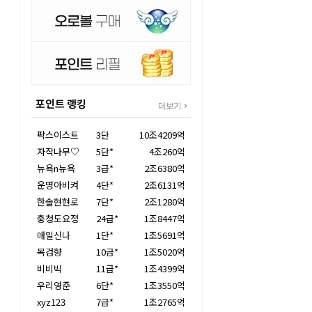
포인트 랭킹
더보기
팍스이스트
3단
10조4209억
자작나무♡
5단*
4조260억
뉴욕n뉴욕
3급*
2조6380억
운명아비켜
4단*
2조6131억
한솔현현로
7단*
2조1280억
충청도요정
24급*
1조8447억
매일신나
1단*
1조5691억
목검향
10급*
1조5020억
비비빅
11급*
1조4399억
우리영준
6단*
1조3550억
xyz123
7급*
1조2765억