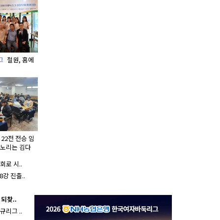
그
철원, 홈에
22전 전승 임
 노리는 김다
강 7일부터
로 시..
강 진출..
되찾..
규리그 ..