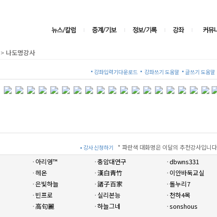
>
나도명강사
강좌입력기다운로드
강좌쓰기 도움말
글쓰기 도움말
* 파란색 대화명은 이달의 추천강사입니다
강사 신청하기
아리영™
충암대연구
dbwns331
헤온
漢白靑竹
이안바둑교실
은빛하늘
諸子百家
돌누리7
빈프로
실리본능
천하4목
高句麗
하늘그네
sonshous