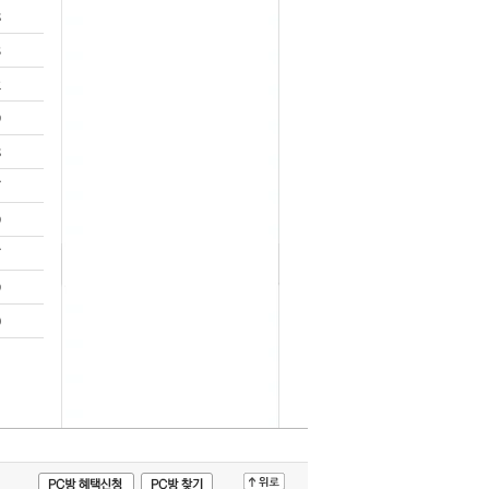
8
3
2
9
8
7
9
7
9
0