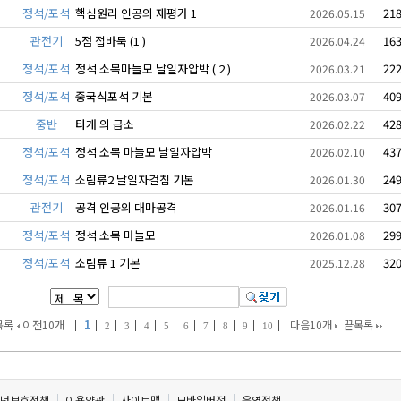
정석/포석
핵심원리 인공의 재평가 1
21
2026.05.15
관전기
5점 접바둑 (1 )
16
2026.04.24
정석/포석
정석 소목마늘모 날일자압박 ( 2 )
22
2026.03.21
정석/포석
중국식포석 기본
40
2026.03.07
중반
타개 의 급소
42
2026.02.22
정석/포석
정석 소목 마늘모 날일자압박
43
2026.02.10
정석/포석
소림류2 날일자걸침 기본
24
2026.01.30
관전기
공격 인공의 대마공격
30
2026.01.16
정석/포석
정석 소목 마늘모
29
2026.01.08
정석/포석
소림류 1 기본
32
2025.12.28
｜
1
｜
｜
｜
｜
｜
｜
｜
｜
｜
｜
목록
이전10개
다음10개
끝목록
2
3
4
5
6
7
8
9
10
년보호정책
이용약관
사이트맵
모바일버전
운영정책