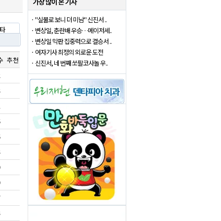
"실물로 보니 더 미남" 신진서 ..
타
변상일, 춘란배 우승…메이저세..
변상일 막판 집중력으로 결승서 ..
여자기사 최정의 외로운 도전
수
추천
신진서, 네 번째 쏘팔코사놀 우..
2
3
1
6
6
3
0
0
7
3