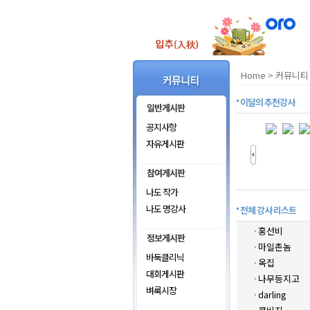
Home
>
커뮤니티
이달의 추천강사
공지사항
자유게시판
나도 작가
나도 명강사
전체 강사 리스트
홍선비
마일촌놈
바둑클리닉
옥집
대회게시판
나무등지고
벼룩시장
darling