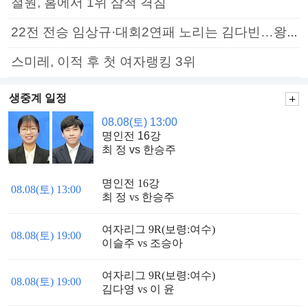
철원, 홈에서 1위 삼척 격침
22전 전승 임상규·대회2연패 노리는 김다빈…왕중왕전 16강 7일부터
스미레, 이적 후 첫 여자랭킹 3위
생중계 일정
08.08(토) 13:00
명인전 16강
최 정 vs 한승주
명인전 16강
08.08(토) 13:00
최 정 vs 한승주
여자리그 9R(보령:여수)
08.08(토) 19:00
이슬주 vs 조승아
여자리그 9R(보령:여수)
08.08(토) 19:00
김다영 vs 이 윤