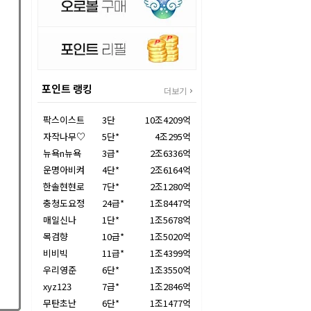
포인트 랭킹
더보기
팍스이스트
3단
10조4209억
자작나무♡
5단*
4조295억
뉴욕n뉴욕
3급*
2조6336억
운명아비켜
4단*
2조6164억
한솔현현로
7단*
2조1280억
충청도요정
24급*
1조8447억
매일신나
1단*
1조5678억
목검향
10급*
1조5020억
비비빅
11급*
1조4399억
우리영준
6단*
1조3550억
xyz123
7급*
1조2846억
무탄초난
6단*
1조1477억