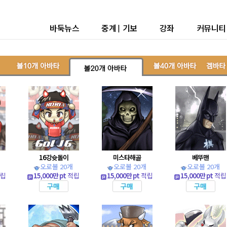
바둑뉴스
중계
|
기보
강좌
커뮤니티
16강슛돌이
미스타해골
베뚜맨
오로볼 20개
오로볼 20개
오로볼 20개
립
15,000만 pt
적립
15,000만 pt
적립
15,000만 pt
적립