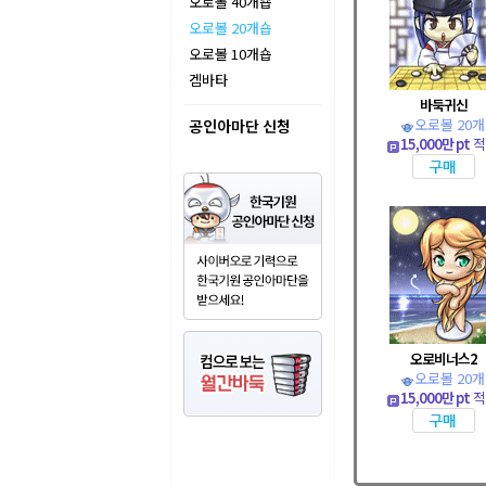
오로볼 40개숍
오로볼 20개숍
오로볼 10개숍
겜바타
바둑귀신
오로볼 20개
공인아마단 신청
15,000만 pt
적
오로비너스2
오로볼 20개
15,000만 pt
적