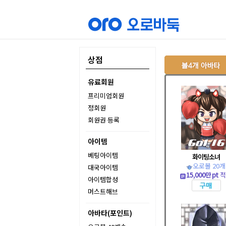
상점
유료회원
프리미엄회원
정회원
회원권 등록
아이템
베팅아이템
화이팅소녀
오로볼 20개
대국아이템
15,000만 pt
적
아이템합성
머스트해브
아바타(포인트)