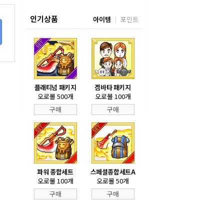
인기상품
아이템
포인트
플래티넘 패키지
겜바타 패키지
오로볼 500개
오로볼 100개
구매
구매
파워 종합세트
스페셜종합세트A
오로볼 100개
오로볼 50개
구매
구매