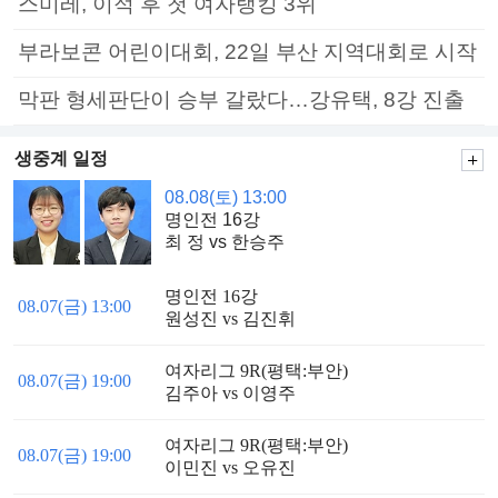
스미레, 이적 후 첫 여자랭킹 3위
부라보콘 어린이대회, 22일 부산 지역대회로 시작
막판 형세판단이 승부 갈랐다…강유택, 8강 진출
생중계 일정
08.08(토) 13:00
명인전 16강
최 정 vs 한승주
명인전 16강
08.07(금) 13:00
원성진 vs 김진휘
여자리그 9R(평택:부안)
08.07(금) 19:00
김주아 vs 이영주
여자리그 9R(평택:부안)
08.07(금) 19:00
이민진 vs 오유진