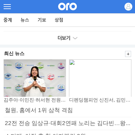
최신 뉴스
김주아·이민진·허서현 전원 승리… 평택, 부안 꺾고 5연승
디펜딩챔피언 신진서, 김민석 꺾고 8강으로
철원, 홈에서 1위 삼척 격침
22전 전승 임상규·대회2연패 노리는 김다빈…왕중왕전 16강 7일부터