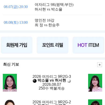
여자리그 9R(평택:부안)
08.07(금) 20:30
허서현 vs 박소율
명인전 16강
08.08(토) 13:00
최 정 vs 한승주
최신 기보
2026 여자리그 9R2G-3
박소율 vs 허서현
2026.08.07
250수 백불계승
2026 여자리그 9R2G-2