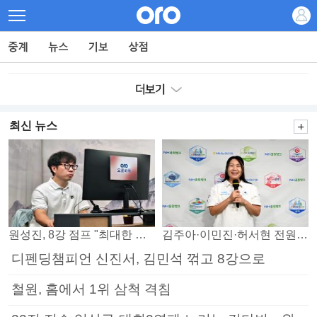
최신 뉴스
원성진, 8강 점프 "최대한 승자조에서 버티겠다"
김주아·이민진·허서현 전원 승리… 평택, 부안 꺾고 5연승
디펜딩챔피언 신진서, 김민석 꺾고 8강으로
철원, 홈에서 1위 삼척 격침