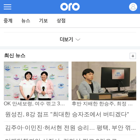
최신 뉴스
OK 만세보령, 여수 꺾고 3연패 탈출
후반 지배한 한승주, 최정 꺾고 8강 진출
원성진, 8강 점프 "최대한 승자조에서 버티겠다"
김주아·이민진·허서현 전원 승리… 평택, 부안 꺾고 5연승