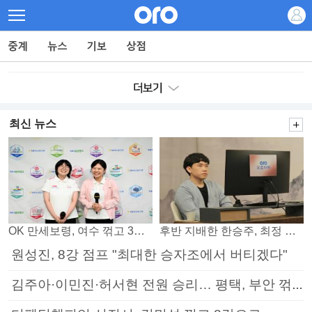
최신 뉴스
OK 만세보령, 여수 꺾고 3연패 탈출
후반 지배한 한승주, 최정 꺾고 8강 진출
원성진, 8강 점프 "최대한 승자조에서 버티겠다"
김주아·이민진·허서현 전원 승리… 평택, 부안 꺾고 5연승