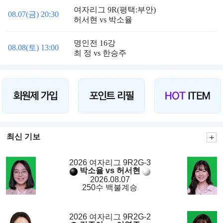
여자리그 9R(평택:부안)
08.07(금) 20:30
허서현 vs 박소율
명인전 16강
08.08(토) 13:00
최 정 vs 한승주
최신 기보
2026 여자리그 9R2G-3
박소율 vs 허서현
2026.08.07
250수 백불계승
2026 여자리그 9R2G-2