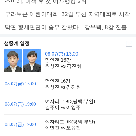
스미레, 이적 후 첫 여자랭킹 3위
부라보콘 어린이대회, 22일 부산 지역대회로 시작
막판 형세판단이 승부 갈랐다…강유택, 8강 진출
생중계 일정
08.07(금) 13:00
명인전 16강
원성진 vs 김진휘
명인전 16강
08.07(금) 13:00
원성진 vs 김진휘
여자리그 9R(평택:부안)
08.07(금) 19:00
김주아 vs 이영주
여자리그 9R(평택:부안)
08.07(금) 19:00
이민진 vs 오유진