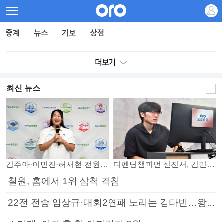
최신 뉴스
김주아·이민진·허서현 전원 승리… 평택, 부안 꺾고 5연승
디펜딩챔피언 신진서, 김민석 꺾고 8강으로
철원, 홈에서 1위 삼척 격침
22전 전승 임상규·대회2연패 노리는 김다빈…왕중왕전 16강 7일부터