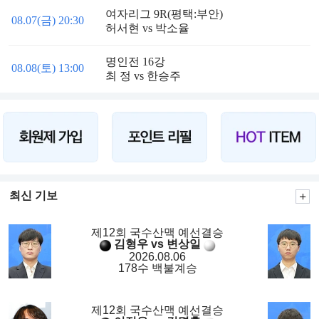
여자리그 9R(평택:부안)
08.07(금) 20:30
허서현 vs 박소율
명인전 16강
08.08(토) 13:00
최 정 vs 한승주
최신 기보
제12회 국수산맥 예선결승
김형우 vs 변상일
2026.08.06
178수 백불계승
제12회 국수산맥 예선결승