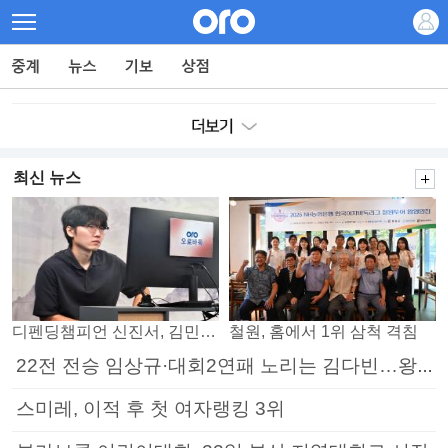
최신 뉴스
디펜딩챔피언 신진서, 김민석 꺾고 8강으로
철원, 홈에서 1위 삼척 격침
22전 전승 임상규·대회2연패 노리는 김다빈…왕중왕전 16강 7일부터
스미레, 이적 후 첫 여자랭킹 3위