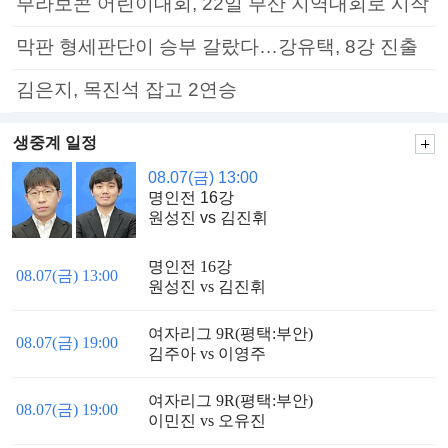
부라보콘 어린이대회, 22일 부산 지역대회로 시작
막판 형세판단이 승부 갈랐다…강유택, 8강 진출
김은지, 목진석 잡고 2연승
생중계 일정
08.07(금) 13:00
명인전 16강
원성진 vs 김진휘
명인전 16강
08.07(금) 13:00
원성진 vs 김진휘
여자리그 9R(평택:부안)
08.07(금) 19:00
김주아 vs 이영주
여자리그 9R(평택:부안)
08.07(금) 19:00
이민진 vs 오유진