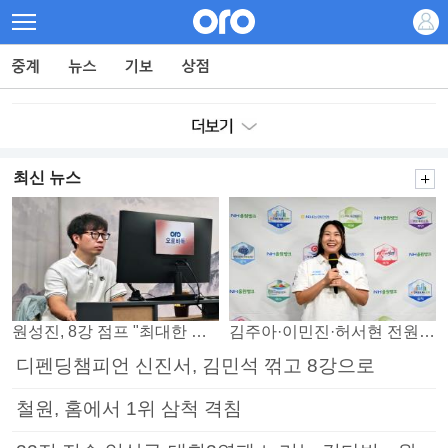
최신 뉴스
원성진, 8강 점프 "최대한 승자조에서 버티겠다"
김주아·이민진·허서현 전원 승리… 평택, 부안 꺾고 5연승
디펜딩챔피언 신진서, 김민석 꺾고 8강으로
철원, 홈에서 1위 삼척 격침