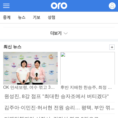
최신 뉴스
OK 만세보령, 여수 꺾고 3연패 탈출
후반 지배한 한승주, 최정 꺾고 8강 진출
원성진, 8강 점프 "최대한 승자조에서 버티겠다"
김주아·이민진·허서현 전원 승리… 평택, 부안 꺾고 5연승