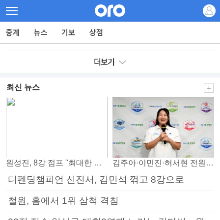
최신 뉴스
원성진, 8강 점프 "최대한 승자조에서 버티겠다"
김주아·이민진·허서현 전원 승리… 평택, 부안 꺾고 5연승
디펜딩챔피언 신진서, 김민석 꺾고 8강으로
철원, 홈에서 1위 삼척 격침