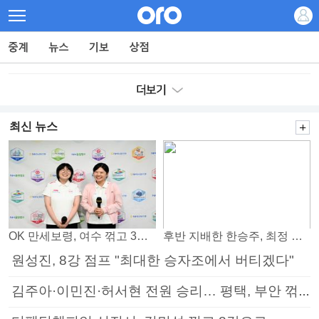
최신 뉴스
OK 만세보령, 여수 꺾고 3연패 탈출
후반 지배한 한승주, 최정 꺾고 8강 진출
원성진, 8강 점프 "최대한 승자조에서 버티겠다"
김주아·이민진·허서현 전원 승리… 평택, 부안 꺾고 5연승