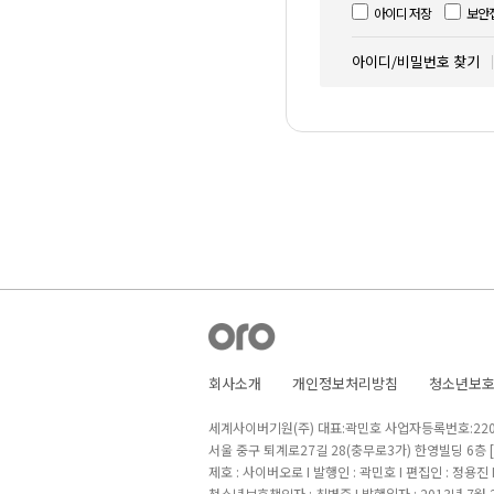
아이디 저장
보안
아이디/비밀번호 찾기
회사소개
개인정보처리방침
청소년보
세계사이버기원(주) 대표:곽민호 사업자등록번호:220-8
서울 중구 퇴계로27길 28(충무로3가) 한영빌딩 6층
제호 : 사이버오로 I 발행인 : 곽민호 I 편집인 : 정용진
청소년보호책임자 : 최병준 I 발행일자 : 2013년 7월 