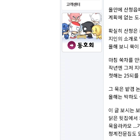
올만에 산청읍에
계획에 없는 도
확실히 산청은 공
지인의 소개로 
올해 보니 쑥이
마침 쑥차를 만
작년엔 그저 지
첫해는 25되를
그 묵은 밭겸 
올해는 박하도 
이 글 보시는 
닭은 뒷집에서 
묵을라카모 ...
청계전문집도 