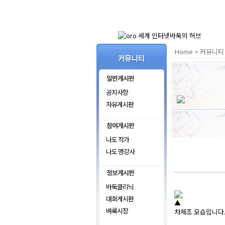
Home
>
커뮤니티
공지사항
자유게시판
나도 작가
나도 명강사
바둑클리닉
대회게시판
▲
벼룩시장
차제조 모습입니다.