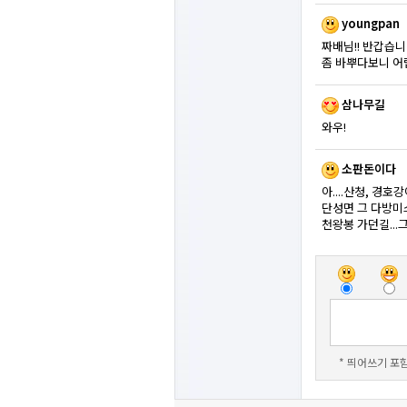
youngpan
짜배님!! 반갑습니
좀 바뿌다보니 어
삼나무길
와우!
소판돈이다
아....산청, 경호
단성면 그 다방미스
천왕봉 가던길...그
* 띄어쓰기 포함