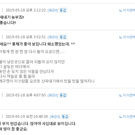
｜ 2019-05-18 오후 2:12:22
[동감0]
이 의견
새내기 농부죠!!
좋습니다!!
｜ 2019-05-18 오후 3:52:51
[동감0]
이 의견
세요^^ 풍채가 좋아 보입니다 왜소했었는데. ^^
이렇게 한 분 한 분 다시 돌아 오셨으면......
물이 낮은곳으로 흘러 되돌아 오지 않지만
그 끝닿은 바다에서
동안 손 닿지 않은 이들을 만났다가
다시 하늘로 훨 훨 올라
개구쟁이 미끄럼틀 오르듯 산꼭대기에서 방울 방울 떨어지니.
｜ 2019-05-18 오후 4:07:05
[동감0]
이 의견
｜ 2019-05-19 오전 10:40:30
[동감0]
이 의견
무지 무지 반갑습니다. 많아야 사십대로 보이십니다.
 땅이 참 좋군요.