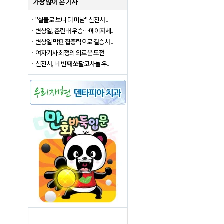
"실물로 보니 더 미남" 신진서 ..
변상일, 춘란배 우승…메이저세..
변상일 막판 집중력으로 결승서 ..
여자기사 최정의 외로운 도전
신진서, 네 번째 쏘팔코사놀 우..