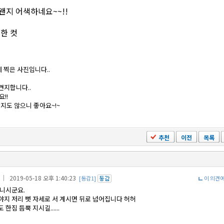
왠지 어색하네요~~!!
 한 컷
 찍은 사진입니다..
견지합니다..
!!
지도 않으니 좋아요~!~
추천
이전
목록
｜ 2019-05-18 오후 1:40:23
[동감1]
이 의견
아니시군요.
야지 저리 뻣 자세로 서 계시면 뒤로 넘어집니다 허허
한짐 듬뿍 지시길......