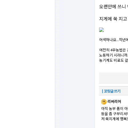
오랜만에 쓰니 
지게에 쑥 지고
어색하나요...작년에
여전히 4무농법은 
노동하기 시러니까요
농기계도 비료도 갈
┃꼬릿글 쓰기
리버리어
아직 농부 폼이 
등을 좀 구부리셔
저 쑥지게에 행복도 