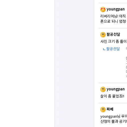
youngpan
리버리어님! 아직 
폰으로 되니 엄청 
팔공선달
사진 크기 좀 줄이
팔공선달
youngpan
살이 좀 붙었죠!!
짜베
youngpan님 
산청의 물과 공기와