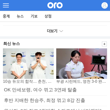
최신 뉴스
10승 듀오의 합작… 춘천, 소소회 꺾고 플레이오프 진출
부광 시린메드, 영천 3-0 완파하며 4연패 탈출
OK 만세보령, 여수 꺾고 3연패 탈출
후반 지배한 한승주, 최정 꺾고 8강 진출