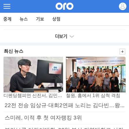
최신 뉴스
디펜딩챔피언 신진서, 김민석 꺾고 8강으로
철원, 홈에서 1위 삼척 격침
22전 전승 임상규·대회2연패 노리는 김다빈…왕중왕전 16강 7일부터
스미레, 이적 후 첫 여자랭킹 3위