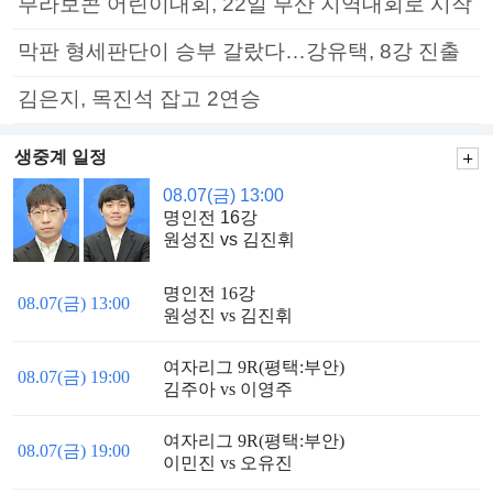
부라보콘 어린이대회, 22일 부산 지역대회로 시작
막판 형세판단이 승부 갈랐다…강유택, 8강 진출
김은지, 목진석 잡고 2연승
생중계 일정
08.07(금) 13:00
명인전 16강
원성진 vs 김진휘
명인전 16강
08.07(금) 13:00
원성진 vs 김진휘
여자리그 9R(평택:부안)
08.07(금) 19:00
김주아 vs 이영주
여자리그 9R(평택:부안)
08.07(금) 19:00
이민진 vs 오유진