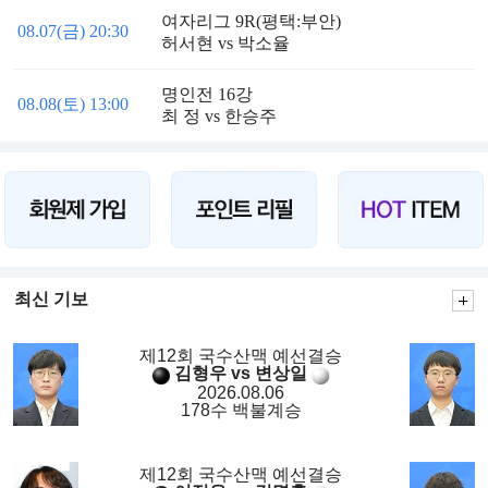
여자리그 9R(평택:부안)
08.07(금) 20:30
허서현 vs 박소율
명인전 16강
08.08(토) 13:00
최 정 vs 한승주
최신 기보
제12회 국수산맥 예선결승
김형우 vs 변상일
2026.08.06
178수 백불계승
제12회 국수산맥 예선결승