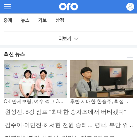
최신 뉴스
OK 만세보령, 여수 꺾고 3연패 탈출
후반 지배한 한승주, 최정 꺾고 8강 진출
원성진, 8강 점프 "최대한 승자조에서 버티겠다"
김주아·이민진·허서현 전원 승리… 평택, 부안 꺾고 5연승