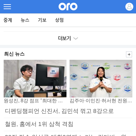
최신 뉴스
원성진, 8강 점프 "최대한 승자조에서 버티겠다"
김주아·이민진·허서현 전원 승리… 평택, 부안 꺾고 5연승
디펜딩챔피언 신진서, 김민석 꺾고 8강으로
철원, 홈에서 1위 삼척 격침