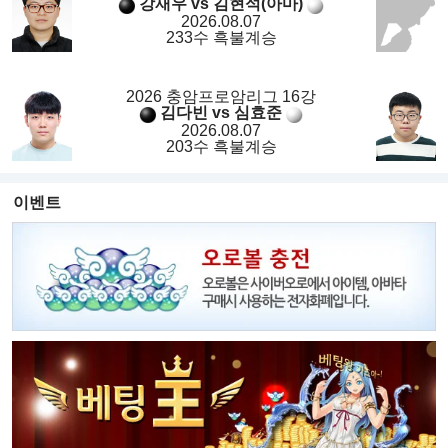
강재우 vs 김현석(아마)
2026.08.07
233수 흑불계승
2026 충암프로암리그 16강
김다빈 vs 심효준
2026.08.07
203수 흑불계승
이벤트