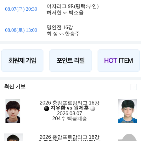
여자리그 9R(평택:부안)
08.07(금) 20:30
허서현 vs 박소율
명인전 16강
08.08(토) 13:00
최 정 vs 한승주
최신 기보
2026 충암프로암리그 16강
지유환 vs 원제훈
2026.08.07
204수 백불계승
2026 충암프로암리그 16강