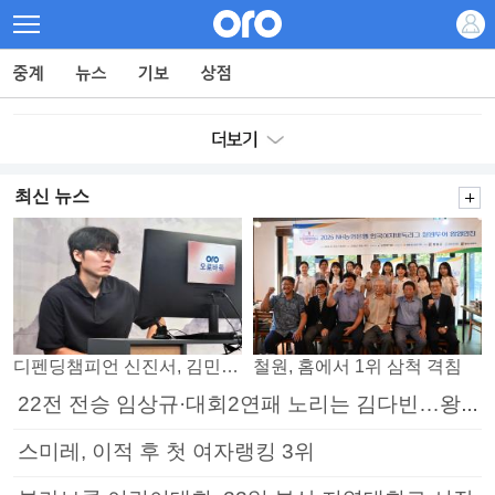
최신 뉴스
디펜딩챔피언 신진서, 김민석 꺾고 8강으로
철원, 홈에서 1위 삼척 격침
22전 전승 임상규·대회2연패 노리는 김다빈…왕중왕전 16강 7일부터
스미레, 이적 후 첫 여자랭킹 3위