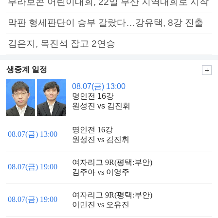
부라보콘 어린이대회, 22일 부산 지역대회로 시작
막판 형세판단이 승부 갈랐다…강유택, 8강 진출
김은지, 목진석 잡고 2연승
생중계 일정
08.07(금) 13:00
명인전 16강
원성진 vs 김진휘
명인전 16강
08.07(금) 13:00
원성진 vs 김진휘
여자리그 9R(평택:부안)
08.07(금) 19:00
김주아 vs 이영주
여자리그 9R(평택:부안)
08.07(금) 19:00
이민진 vs 오유진