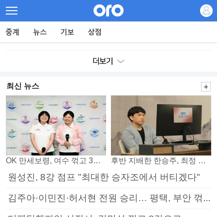
최신 뉴스
OK 만세보령, 여수 꺾고 3연패 탈출
후반 지배한 한승주, 최정 꺾고 8강 진출
원성진, 8강 점프 "최대한 승자조에서 버티겠다"
김주아·이민진·허서현 전원 승리… 평택, 부안 꺾고 5연승