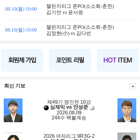
챌린지리그 준PO(소소회-춘천)
08.10(월) 10:00
김기언 vs 윤서원
챌린지리그 준PO(소소회-춘천)
08.10(월) 10:00
김정현(小) vs 김다빈
최신 기보
제49기 명인전 16강
심재익 vs 안성준
2026.08.09
244수 백불계승
2026 여자리그 9R3G-2