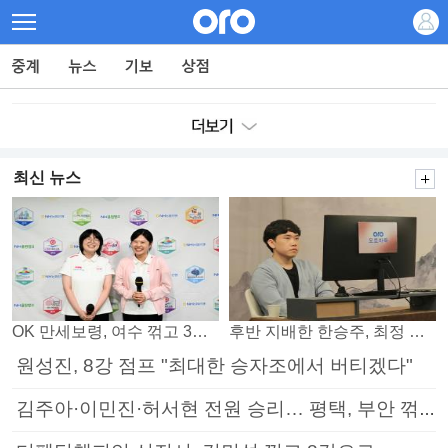
최신 뉴스
OK 만세보령, 여수 꺾고 3연패 탈출
후반 지배한 한승주, 최정 꺾고 8강 진출
원성진, 8강 점프 "최대한 승자조에서 버티겠다"
김주아·이민진·허서현 전원 승리… 평택, 부안 꺾고 5연승