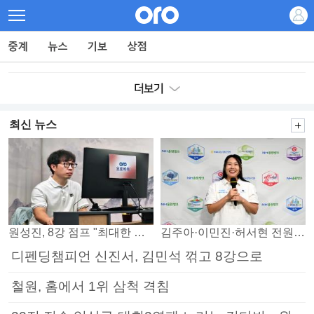
최신 뉴스
원성진, 8강 점프 "최대한 승자조에서 버티겠다"
김주아·이민진·허서현 전원 승리… 평택, 부안 꺾고 5연승
디펜딩챔피언 신진서, 김민석 꺾고 8강으로
철원, 홈에서 1위 삼척 격침