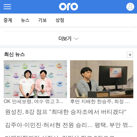
최신 뉴스
OK 만세보령, 여수 꺾고 3연패 탈출
후반 지배한 한승주, 최정 꺾고 8강 진출
원성진, 8강 점프 "최대한 승자조에서 버티겠다"
김주아·이민진·허서현 전원 승리… 평택, 부안 꺾고 5연승