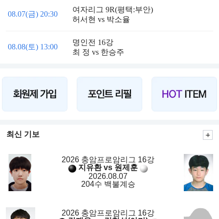
여자리그 9R(평택:부안)
08.07(금) 20:30
허서현 vs 박소율
명인전 16강
08.08(토) 13:00
최 정 vs 한승주
최신 기보
2026 충암프로암리그 16강
지유환 vs 원제훈
2026.08.07
204수 백불계승
2026 충암프로암리그 16강