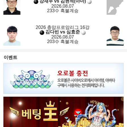
강재우 vs 김현석(아마)
2026.08.07
233수 흑불계승
2026 충암프로암리그 16강
김다빈 vs 심효준
2026.08.07
203수 흑불계승
이벤트