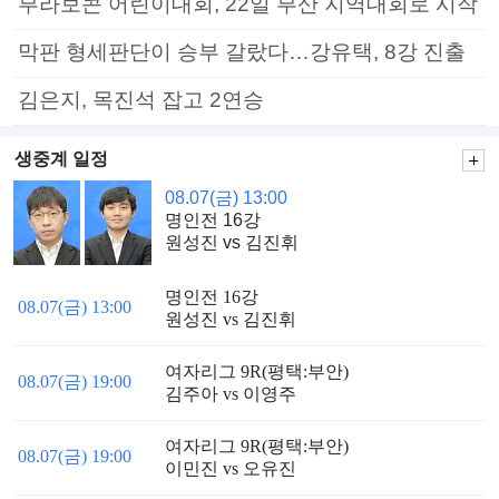
부라보콘 어린이대회, 22일 부산 지역대회로 시작
막판 형세판단이 승부 갈랐다…강유택, 8강 진출
김은지, 목진석 잡고 2연승
생중계 일정
08.07(금) 13:00
명인전 16강
원성진 vs 김진휘
명인전 16강
08.07(금) 13:00
원성진 vs 김진휘
여자리그 9R(평택:부안)
08.07(금) 19:00
김주아 vs 이영주
여자리그 9R(평택:부안)
08.07(금) 19:00
이민진 vs 오유진