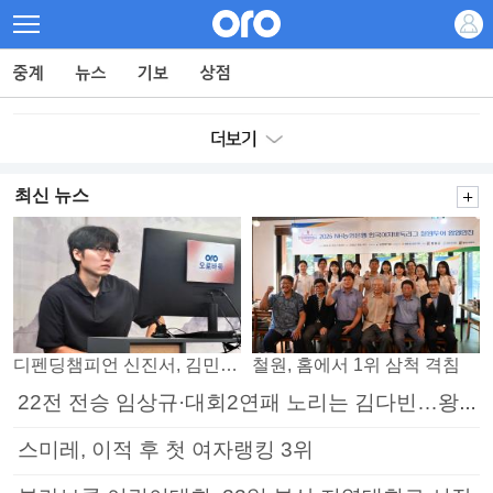
최신 뉴스
디펜딩챔피언 신진서, 김민석 꺾고 8강으로
철원, 홈에서 1위 삼척 격침
22전 전승 임상규·대회2연패 노리는 김다빈…왕중왕전 16강 7일부터
스미레, 이적 후 첫 여자랭킹 3위