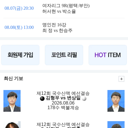
여자리그 9R(평택:부안)
08.07(금) 20:30
허서현 vs 박소율
명인전 16강
08.08(토) 13:00
최 정 vs 한승주
최신 기보
제12회 국수산맥 예선결승
김형우 vs 변상일
2026.08.06
178수 백불계승
제12회 국수산맥 예선결승