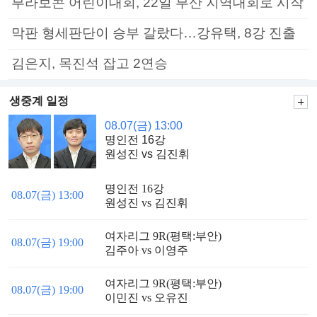
부라보콘 어린이대회, 22일 부산 지역대회로 시작
막판 형세판단이 승부 갈랐다…강유택, 8강 진출
김은지, 목진석 잡고 2연승
생중계 일정
08.07(금) 13:00
명인전 16강
원성진 vs 김진휘
명인전 16강
08.07(금) 13:00
원성진 vs 김진휘
여자리그 9R(평택:부안)
08.07(금) 19:00
김주아 vs 이영주
여자리그 9R(평택:부안)
08.07(금) 19:00
이민진 vs 오유진