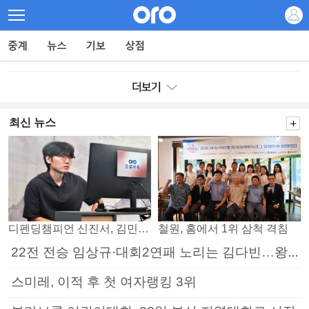
최신 뉴스
디펜딩챔피언 신진서, 김민석 꺾고 8강으로
철원, 홈에서 1위 삼척 격침
22전 전승 임상규·대회2연패 노리는 김다빈…왕중왕전 16강 7일부터
스미레, 이적 후 첫 여자랭킹 3위