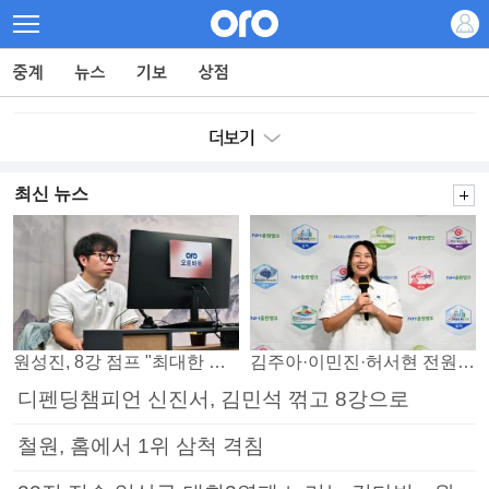
최신 뉴스
원성진, 8강 점프 "최대한 승자조에서 버티겠다"
김주아·이민진·허서현 전원 승리… 평택, 부안 꺾고 5연승
디펜딩챔피언 신진서, 김민석 꺾고 8강으로
철원, 홈에서 1위 삼척 격침