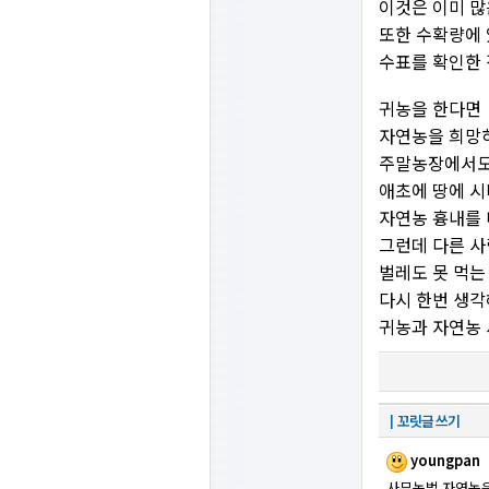
이것은 이미 많
또한 수확량에 
수표를 확인한 
귀농을 한다면
자연농을 희망
주말농장에서도 
애초에 땅에 시
자연농 흉내를 
그런데 다른 사
벌레도 못 먹는 
다시 한번 생각
귀농과 자연농 
┃꼬릿글 쓰기
youngpan
사무농법 자연농은