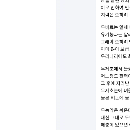
땅을 갈면 땅의
이로 인하여 인
지력은 오히려
무비료는 일체 
유기농과는 달리
그래야 오히려
이미 많이 보급
우리나라에도 최
무제초에서 놀
어느정도 활력이
그 후에 자라난
무제초논에 벼를
물론 벼논에 물
무농약은 쉬운데
대신 그대로 두
해충이 있으면 