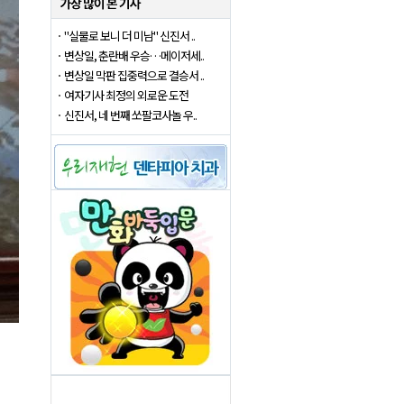
"실물로 보니 더 미남" 신진서 ..
변상일, 춘란배 우승…메이저세..
변상일 막판 집중력으로 결승서 ..
여자기사 최정의 외로운 도전
신진서, 네 번째 쏘팔코사놀 우..