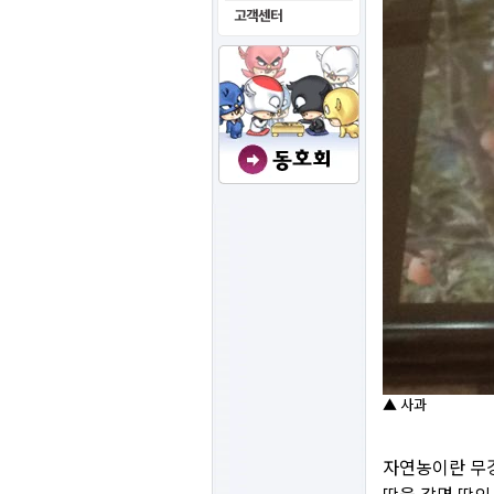
▲ 사과
자연농이란 무경