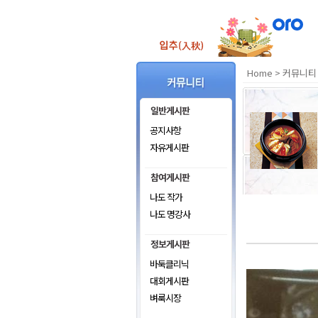
Home
>
커뮤니티
공지사항
자유게시판
나도 작가
나도 명강사
바둑클리닉
대회게시판
벼룩시장