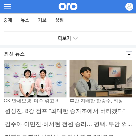
최신 뉴스
OK 만세보령, 여수 꺾고 3연패 탈출
후반 지배한 한승주, 최정 꺾고 8강 진출
원성진, 8강 점프 "최대한 승자조에서 버티겠다"
김주아·이민진·허서현 전원 승리… 평택, 부안 꺾고 5연승