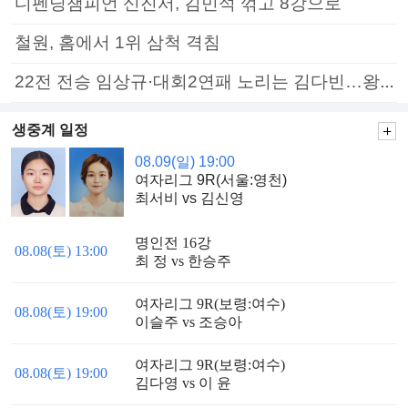
디펜딩챔피언 신진서, 김민석 꺾고 8강으로
철원, 홈에서 1위 삼척 격침
22전 전승 임상규·대회2연패 노리는 김다빈…왕중왕전 16강 7일부터
생중계 일정
08.09(일) 19:00
여자리그 9R(서울:영천)
최서비 vs 김신영
명인전 16강
08.08(토) 13:00
최 정 vs 한승주
여자리그 9R(보령:여수)
08.08(토) 19:00
이슬주 vs 조승아
여자리그 9R(보령:여수)
08.08(토) 19:00
김다영 vs 이 윤