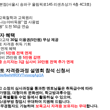
본점(서울시 송파구 올림픽로145 리센츠상가 4층 4C3호)
 교육철학과 교육원리
 "나는야바둑왕" 앱 사용법
왕" 도전 50급 연습
자 혜택
전자교재
30일 이용권(5만원) 무상 제공
멘토 자격증 취득 기회
, 면제 혜택
육비
5만원 전액 면제
육비 25만원 중
5만원 감면
 소지자는 3급 심사비 10만원 전액 추가 면제
토 자격증과정 설명회 참석 신청서
s.gle/6whHRXVTvsxcqAp1A
고 소정의 심사과정을 통과한 멘토님들은 취득급수에 따라
가맹점, 대형마트 문화센터, 학교방과후수업,
 특별활동 수업 등에서 활동하실 수 있으며,
/공부방 창업시 우대하여 지원해 드립니다.
, 무경험자도 가능하며
보육교사 자격증 보유자는 우대
합니다.