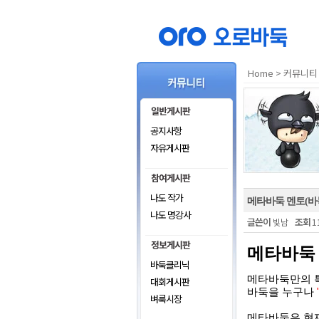
Home
커뮤니티
>
공지사항
자유게시판
나도 작가
메타바둑 멘토(바
나도 명강사
글쓴이
조회
빛남
1
메타바둑 
바둑클리닉
메타바둑만의 특
대회게시판
바둑을 누구나
벼룩시장
메타바둑은 현재