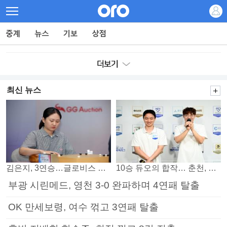
최신 뉴스
김은지, 3연승…글로비스 챔프 김승구도 넘었다
10승 듀오의 합작… 춘천, 소소회 꺾고 PO 진출
부광 시린메드, 영천 3-0 완파하며 4연패 탈출
OK 만세보령, 여수 꺾고 3연패 탈출