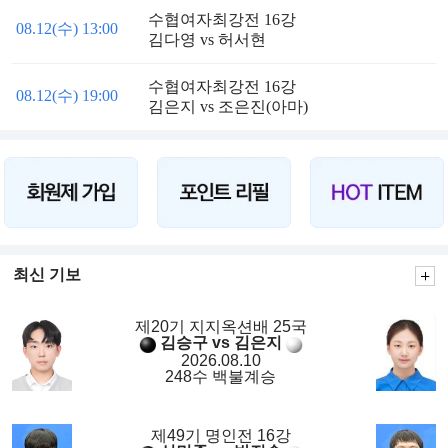
수협여자최강전 16강
08.12(수) 13:00
김다영 vs 허서현
수협여자최강전 16강
08.12(수) 19:00
김은지 vs 조은진(아마)
최신 기보
제20기 지지옥션배 25국
김승구 vs 김은지
2026.08.10
248수 백불계승
제49기 명인전 16강