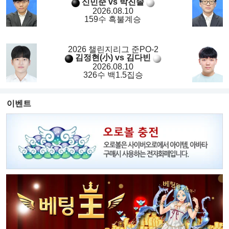
신민준 vs 박진솔
2026.08.10
159수 흑불계승
2026 챌린지리그 준PO-2
김정현(小) vs 김다빈
2026.08.10
326수 백1.5집승
이벤트