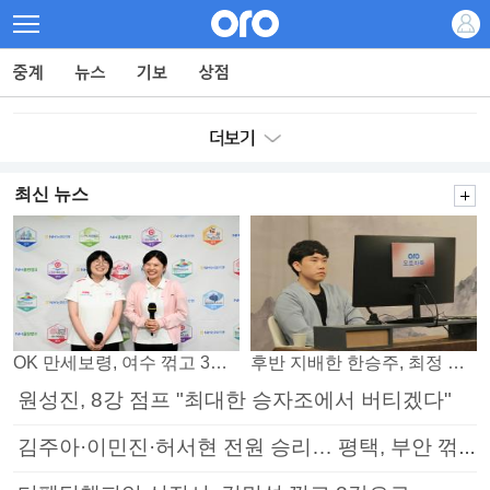
최신 뉴스
OK 만세보령, 여수 꺾고 3연패 탈출
후반 지배한 한승주, 최정 꺾고 8강 진출
원성진, 8강 점프 "최대한 승자조에서 버티겠다"
김주아·이민진·허서현 전원 승리… 평택, 부안 꺾고 5연승