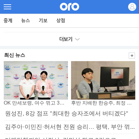
최신 뉴스
OK 만세보령, 여수 꺾고 3연패 탈출
후반 지배한 한승주, 최정 꺾고 8강 진출
원성진, 8강 점프 "최대한 승자조에서 버티겠다"
김주아·이민진·허서현 전원 승리… 평택, 부안 꺾고 5연승