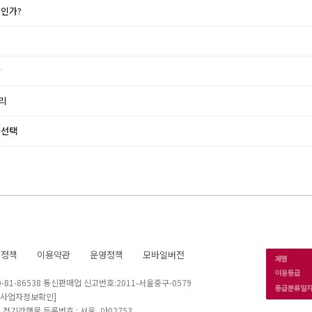
것인가?
발
머리
 선택
호정책
이용약관
운영정책
모바일버전
1-86538 통신판매업 신고번호:2011-서울중구-0579
[사업자정보확인]
 I 정기간행물 등록번호 : 서울, 아02753