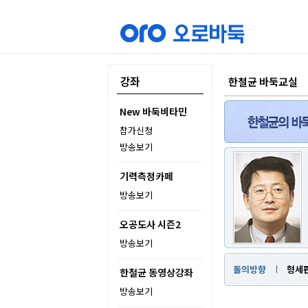
강좌
한철균 바둑교실
New 바둑비타민
참가신청
방송보기
기력측정카페
방송보기
오공도사 시즌2
방송보기
돌의방향
형세
한철균 동영상강좌
방송보기