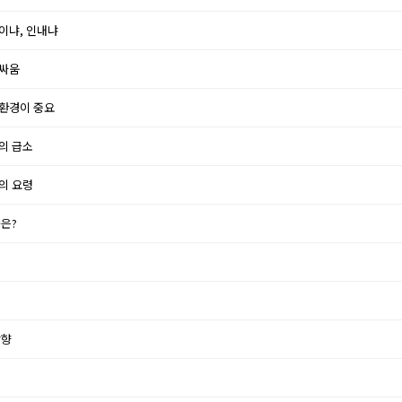
팀이냐, 인내냐
바싸움
위환경이 중요
입의 급소
감의 요령
곳은?
방향