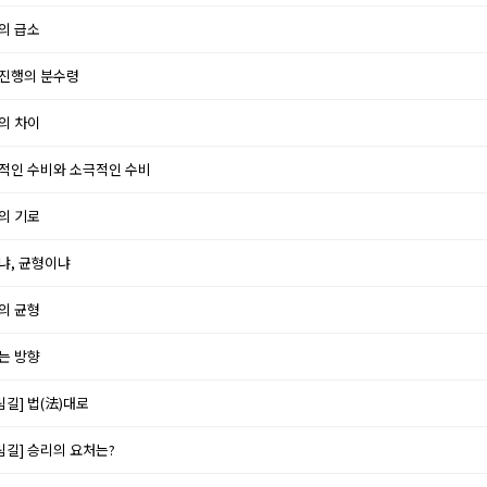
킴의 급소
면진행의 분수령
목의 차이
극적인 수비와 소극적인 수비
명의 기로
이냐, 균형이냐
세의 균형
키는 방향
길] 법(法)대로
림길] 승리의 요처는?