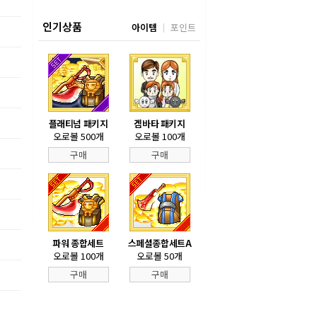
인기상품
아이템
포인트
플래티넘 패키지
겜바타 패키지
오로볼 500개
오로볼 100개
구매
구매
파워 종합세트
스페셜종합세트A
오로볼 100개
오로볼 50개
구매
구매