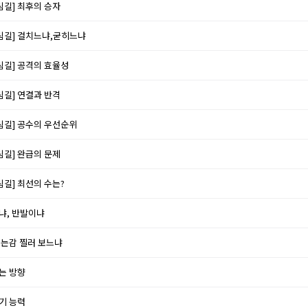
림길] 최후의 승자
림길] 걸치느냐,굳히느냐
림길] 공격의 효율성
림길] 연결과 반격
림길] 공수의 우선순위
림길] 완급의 문제
림길] 최선의 수는?
느냐, 반발이냐
먹는감 찔러 보느냐
키는 방향
읽기 능력