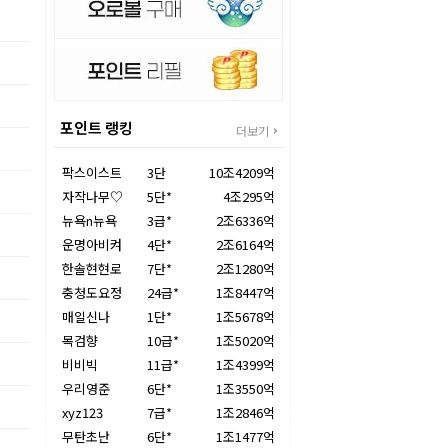
포인트 랭킹
더보기
팍스이스트
3단
10조4209억
자작나무♡
5단*
4조295억
뉴욕n뉴욕
3급*
2조6336억
운명아비켜
4단*
2조6164억
한솔현현로
7단*
2조1280억
충청도요정
24급*
1조8447억
매일신나
1단*
1조5678억
목검향
10급*
1조5020억
비비빅
11급*
1조4399억
우리영준
6단*
1조3550억
xyz123
7급*
1조2846억
무탄초난
6단*
1조1477억