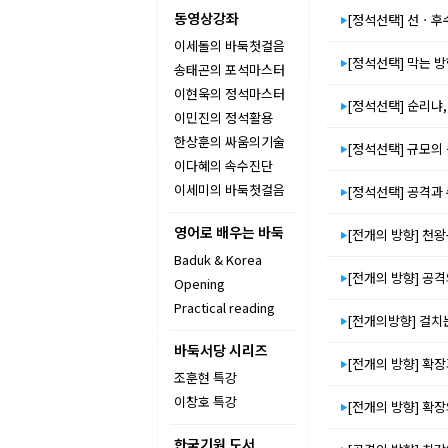
동영상강좌
[정석선택] 선ㆍ후
이세돌의 바둑첫걸음
[정석선택] 막는 
송태곤의 포석마스터
이현욱의 정석마스터
[정석선택] 순리냐
이민진의 정석활용
한상훈의 싸움의기술
[정석선택] 규모의
이다혜의 속수진단
이세미의 바둑첫걸음
[정석선택] 공격과
영어로 배우는 바둑
[전개의 방향] 천
Baduk & Korea
[전개의 방향] 공
Opening
Practical reading
[전개의방향] 걸치
바둑서당 시리즈
[전개의 방향] 확
조훈현 특강
이창호 특강
[전개의 방향] 확
한국기원 도서