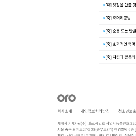
[패] 팻감을 만들 
[축] 축머리공방
[축] 순응 또는 반
[축] 효과적인 축
[축] 지킴과 활용의
회사소개
개인정보처리방침
청소년보
세계사이버기원(주) 대표:곽민호 사업자등록번호:220-8
서울 중구 퇴계로27길 28(충무로3가) 한영빌딩 6층
제호 : 사이버오로 I 발행인 : 곽민호 I 편집인 : 정용진