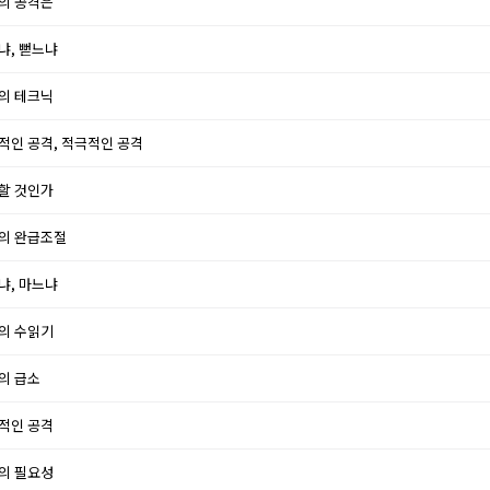
강의 공격은
냐, 뻗느냐
격의 테크닉
극적인 공격, 적극적인 공격
위할 것인가
격의 완급조절
냐, 마느냐
격의 수읽기
격의 급소
리적인 공격
비의 필요성