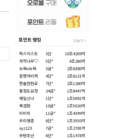
포인트 랭킹
더보기
팍스이스트
3단
10조4209억
자작나무♡
5단*
4조260억
뉴욕n뉴욕
3급*
2조6380억
운명아비켜
4단*
2조6131억
한솔현현로
7단*
2조1280억
충청도요정
24급*
1조8447억
매일신나
1단*
1조5691억
목검향
10급*
1조5020억
비비빅
11급*
1조4399억
우리영준
6단*
1조3550억
xyz123
7급*
1조2765억
무탄초난
6단*
1조1478억