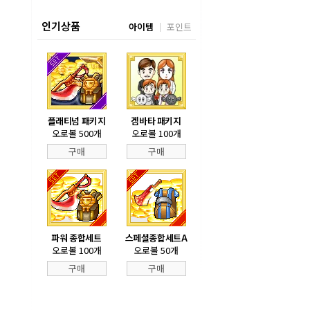
인기상품
아이템
포인트
플래티넘 패키지
겜바타 패키지
오로볼 500개
오로볼 100개
구매
구매
파워 종합세트
스페셜종합세트A
오로볼 100개
오로볼 50개
구매
구매