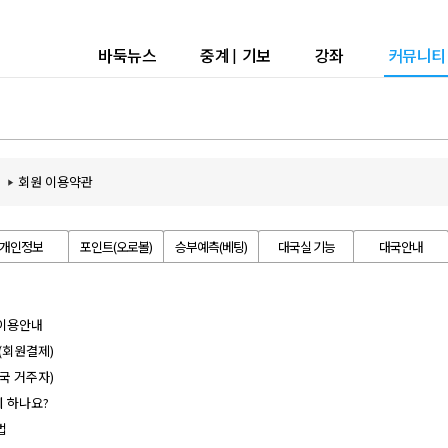
바둑뉴스
중계
|
기보
강좌
커뮤니티
회원 이용약관
개인정보
포인트(오로볼)
승부예측(베팅)
대국실 기능
대국안내
 이용안내
(회원결제)
국 거주자)
 하나요?
법