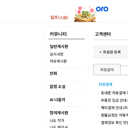
커뮤니티
고객센터
일반게시판
회원권 등록
공지사항
자유게시판
회원결제
만화
회원결제
칼럼 소설
휴대폰 자동결제
AI 나들이
무통장 입금 안내 
해외결제 안내 (외
참여게시판
환불요청은 어떻게
나도 작가
결제정보 확인 방
나도 명강사