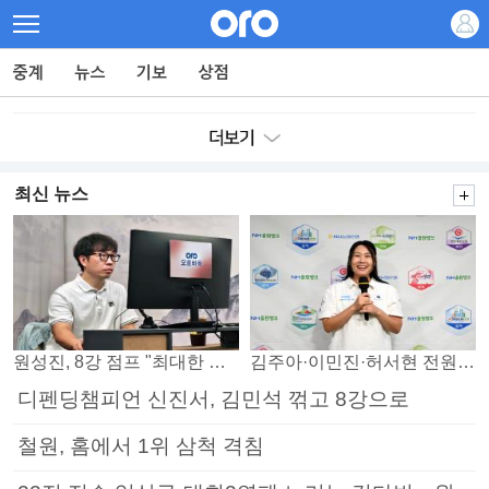
최신 뉴스
원성진, 8강 점프 "최대한 승자조에서 버티겠다"
김주아·이민진·허서현 전원 승리… 평택, 부안 꺾고 5연승
디펜딩챔피언 신진서, 김민석 꺾고 8강으로
철원, 홈에서 1위 삼척 격침