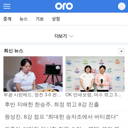
최신 뉴스
부광 시린메드, 영천 3-0 완파하며 4연패 탈출
OK 만세보령, 여수 꺾고 3연패 탈출
후반 지배한 한승주, 최정 꺾고 8강 진출
원성진, 8강 점프 "최대한 승자조에서 버티겠다"