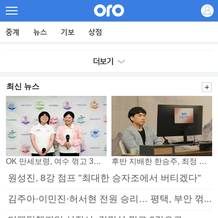
최신 뉴스
OK 만세보령, 여수 꺾고 3연패 탈출
후반 지배한 한승주, 최정 꺾고 8강 진출
원성진, 8강 점프 "최대한 승자조에서 버티겠다"
김주아·이민진·허서현 전원 승리… 평택, 부안 꺾고 5연승