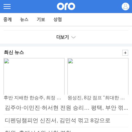
최신 뉴스
후반 지배한 한승주, 최정 꺾고 8강 진출
원성진, 8강 점프 "최대한 승자조에서 버티겠다"
김주아·이민진·허서현 전원 승리… 평택, 부안 꺾고 5연승
디펜딩챔피언 신진서, 김민석 꺾고 8강으로