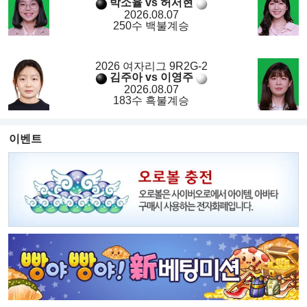
박소율 vs 허서현
2026.08.07
250수 백불계승
2026 여자리그 9R2G-2
김주아 vs 이영주
2026.08.07
183수 흑불계승
이벤트