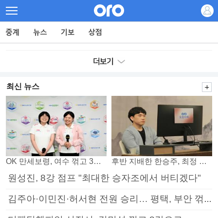
최신 뉴스
OK 만세보령, 여수 꺾고 3연패 탈출
후반 지배한 한승주, 최정 꺾고 8강 진출
원성진, 8강 점프 "최대한 승자조에서 버티겠다"
김주아·이민진·허서현 전원 승리… 평택, 부안 꺾고 5연승