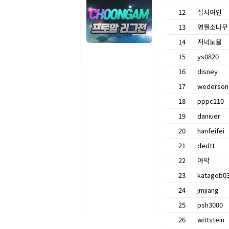
12
집시여인
13
영월소나
14
저녁노을
15
ys0820
16
disney
17
wederso
18
pppc110
19
daniuer
20
hanfeifei
21
dedtt
22
아악
23
katagob
24
jmjiang
25
psh3000
26
wittstein