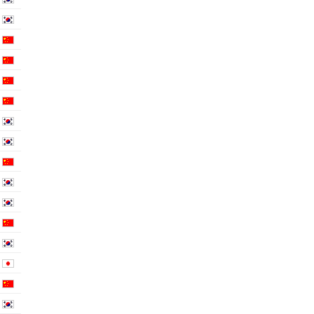
a
a
a
a
a
a
a
a
a
a
a
a
n
a
a