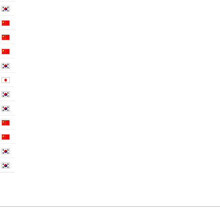
a
a
a
a
a
n
a
a
a
a
a
a