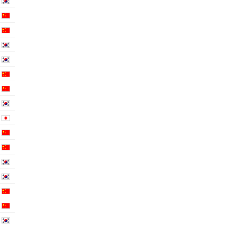
a
a
a
a
a
a
a
a
n
a
a
a
a
a
a
a