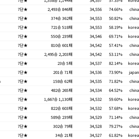
7단★
1,538승 1,144패
34,557
57.35%
kore
7단★
2,493승 846패
34,556
74.66%
chin
7단★
374승 362패
34,553
50.82%
chin
7단★
721승 518패
34,553
58.19%
kore
7단★
550승 239패
34,546
69.71%
kore
7단★
810승 601패
34,542
57.41%
chin
7단★
2,495승 2,203패
34,542
53.11%
chin
7단★
23승 5패
34,537
82.14%
kore
7단★
201승 71패
34,536
73.90%
japa
n
7단★
158승 62패
34,535
71.82%
chin
7단★
482승 265패
34,534
64.52%
chin
7단★
1,667승 1,130패
34,532
59.60%
kore
7단★
822승 603패
34,532
57.68%
kore
7단★
589승 239패
34,529
71.14%
chin
7단★
302승 79패
34,528
79.27%
chin
7단★
34승 21패
34,527
61.82%
kore