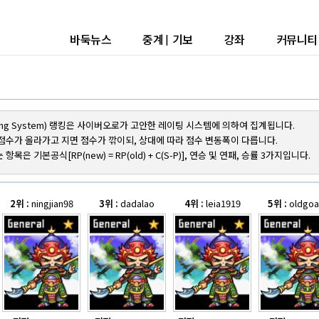
바둑뉴스
중계
|
기보
강좌
커뮤니티
Rating System) 랭킹은 사이버오로가 고안한 레이팅 시스템에 의하여 집계됩니다.
점수가 올라가고 지면 점수가 깎이되, 상대에 따라 점수 변동폭이 다릅니다.
목은 기본공식[RP(new) = RP(old) + C(S-P)], 연승 및 연패, 승률 3가지입니다.
2위 :
ningjian98
3위 :
dadalao
4위 :
leia1919
5위 :
oldgoa