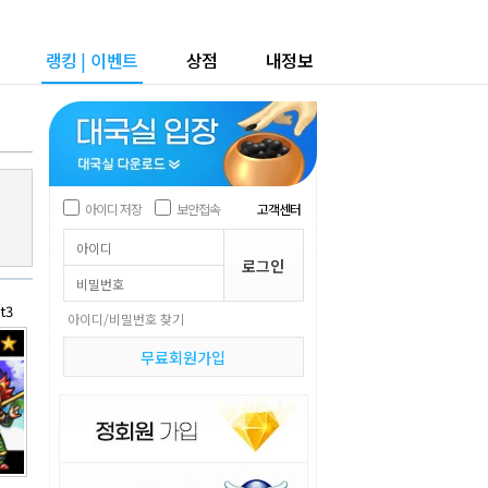
랭킹
|
이벤트
상점
내정보
아이디 저장
보안접속
고객센터
t3
아이디/비밀번호 찾기
무료회원가입