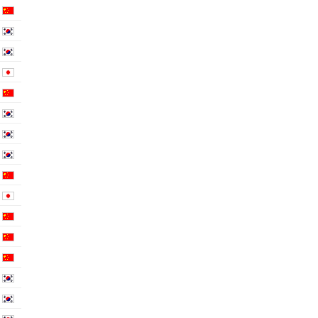
a
a
a
n
a
a
a
a
a
n
a
a
a
a
a