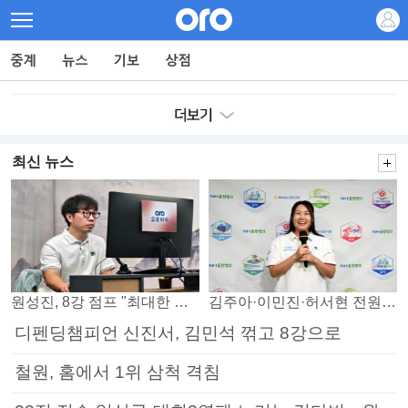
최신 뉴스
원성진, 8강 점프 "최대한 승자조에서 버티겠다"
김주아·이민진·허서현 전원 승리… 평택, 부안 꺾고 5연승
디펜딩챔피언 신진서, 김민석 꺾고 8강으로
철원, 홈에서 1위 삼척 격침