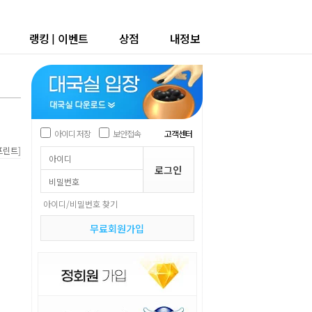
랭킹
|
이벤트
상점
내정보
아이디 저장
보안접속
고객센터
]
프린트
아이디/비밀번호 찾기
무료회원가입