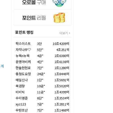
포인트 랭킹
더보기
팍스이스트
3단
10조4209억
자작나무♡
5단*
4조251억
뉴욕n뉴욕
4급*
2조6380억
운명아비켜
4단*
2조6138억
둑계
한솔현현로
7단*
2조1280억
충청도요정
24급*
1조8446억
매일신나
1단*
1조5691억
목검향
10급*
1조5020억
비비빅
11급*
1조4399억
우리영준
6단*
1조3534억
xyz123
7급*
1조2811억
무탄초난
7단*
1조1468억