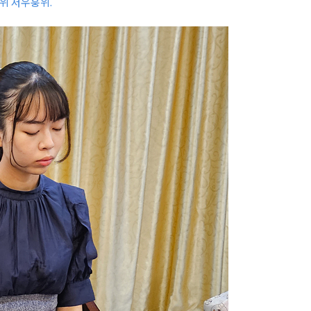
위 저우훙위.