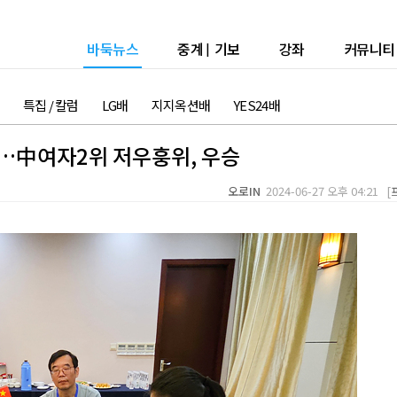
바둑뉴스
중계
|
기보
강좌
커뮤니티
특집 / 칼럼
LG배
지지옥션배
YES24배
…中여자2위 저우훙위, 우승
오로IN
2024-06-27 오후 04:21 [