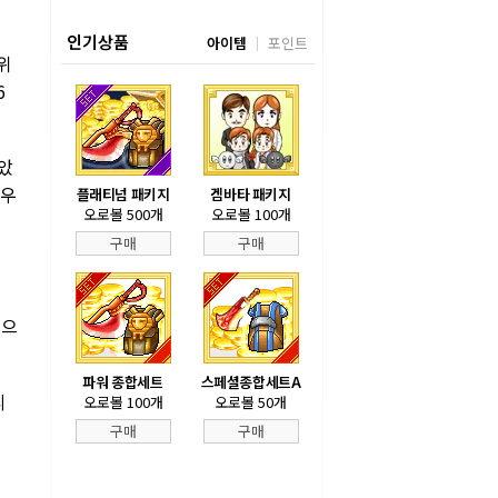
인기상품
아이템
포인트
위
6
았
 우
플래티넘 패키지
겜바타 패키지
오로볼 500개
오로볼 100개
구매
구매
인
순으
파워 종합세트
스페셜종합세트A
리
오로볼 100개
오로볼 50개
구매
구매