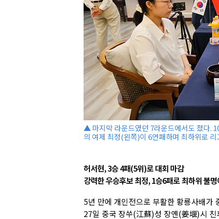
▲ 마지막 라운드였던 7라운드에서도 졌다. 
의 여제 최정(왼쪽)이 6연패하며 최하위로 리
허서현, 3승 4패(5위)로 대회 마감
강력한 우승후보 최정, 1승6패로 최하위 불명
5년 만에 개인전으로 부활한 황룡사배가 
27일 중국 장쑤(江蘇)성 장옌(姜堰)시