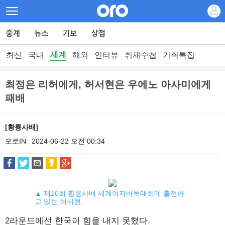
세계
최신
국내
해외
인터뷰
취재수첩
기획특집
최정은 리허에게, 허서현은 우에노 아사미에게
패배
[황룡사배]
오로IN
2024-06-22 오전 00:34
|
▲ 제10회 황룡사배 세계여자바둑대회에 출전하
고 있는 허서현.
2라운드에선 한국이 힘을 내지 못했다.