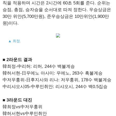
칙을 적용하며 시간은 2시간에 60초 5회를 준다. 순위는
승점, 총점, 승자승을 순서대로 따져 정한다. 우승상금은
30만 위안(5,700만원), 준우승상금은 10만위안(1,900만
원)이다.
▲ 최정.
■ 2라운드 결과
韓최정-中리허: 리허, 244수 백불계승
韓허서현-日우에노 아사미: 우에노, 263수 흑불계승
中저우훙위-日후지사와 리나: 저우훙위, 178수 백불계승
中리샤오시05-中루민취안: 리샤오시, 244수 백0.5집승
■ 3라운드 대진
韓최정vs中저우훙위
韓허서현vs中루민취안