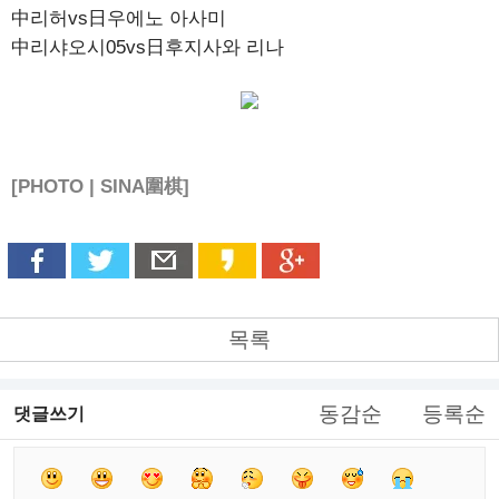
中리허vs日우에노 아사미
中리샤오시05vs日후지사와 리나
[PHOTO | SINA圍棋]
목록
동감순
등록순
댓글쓰기