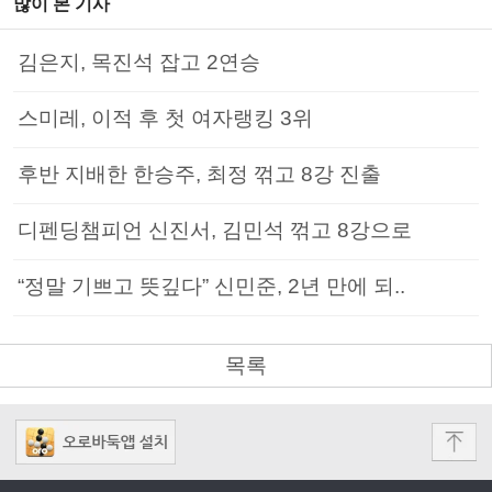
많이 본 기사
김은지, 목진석 잡고 2연승
스미레, 이적 후 첫 여자랭킹 3위
후반 지배한 한승주, 최정 꺾고 8강 진출
디펜딩챔피언 신진서, 김민석 꺾고 8강으로
“정말 기쁘고 뜻깊다” 신민준, 2년 만에 되..
목록