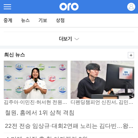
최신 뉴스
김주아·이민진·허서현 전원 승리… 평택, 부안 꺾고 5연승
디펜딩챔피언 신진서, 김민석 꺾고 8강으로
철원, 홈에서 1위 삼척 격침
22전 전승 임상규·대회2연패 노리는 김다빈…왕중왕전 16강 7일부터