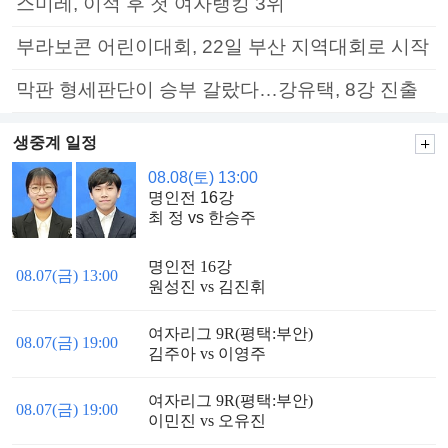
스미레, 이적 후 첫 여자랭킹 3위
부라보콘 어린이대회, 22일 부산 지역대회로 시작
막판 형세판단이 승부 갈랐다…강유택, 8강 진출
생중계 일정
08.08(토) 13:00
명인전 16강
최 정 vs 한승주
명인전 16강
08.07(금) 13:00
원성진 vs 김진휘
여자리그 9R(평택:부안)
08.07(금) 19:00
김주아 vs 이영주
여자리그 9R(평택:부안)
08.07(금) 19:00
이민진 vs 오유진