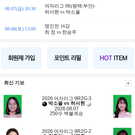
여자리그 9R(평택:부안)
08.07(금) 20:30
허서현 vs 박소율
명인전 16강
08.08(토) 13:00
최 정 vs 한승주
최신 기보
2026 여자리그 9R2G-3
박소율 vs 허서현
2026.08.07
250수 백불계승
2026 여자리그 9R2G-2