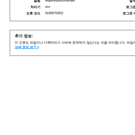
MapRequestHandler
알림
실제
oro
처리기
로그온
0x80070002
오류 코드
로그온 
추가 정보:
이 오류는 파일이나 디렉터리가 서버에 존재하지 않는다는 것을 의미합니다. 파일이
상세 정보 보기 »