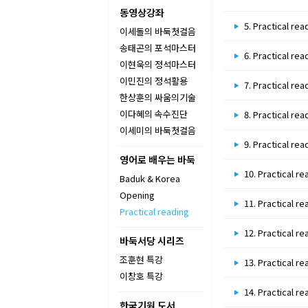
동영상강좌
5. Practical rea
이세돌의 바둑첫걸음
송태곤의 포석마스터
6. Practical rea
이현욱의 정석마스터
이민진의 정석활용
7. Practical rea
한상훈의 싸움의기술
이다혜의 속수진단
8. Practical rea
이세미의 바둑첫걸음
9. Practical rea
영어로 배우는 바둑
10. Practical re
Baduk & Korea
Opening
11. Practical re
Practical reading
12. Practical re
바둑서당 시리즈
조훈현 특강
13. Practical re
이창호 특강
14. Practical re
한국기원 도서