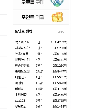
포인트 랭킹
더보기
팍스이스트
3단
10조4209억
자작나무♡
5단*
4조260억
뉴욕n뉴욕
3급*
2조6380억
운명아비켜
4단*
2조6131억
한솔현현로
7단*
2조1280억
충청도요정
24급*
1조8447억
매일신나
1단*
1조5691억
목검향
10급*
1조5020억
비비빅
11급*
1조4399억
우리영준
6단*
1조3550억
xyz123
7급*
1조2765억
무탄초난
6단*
1조1478억