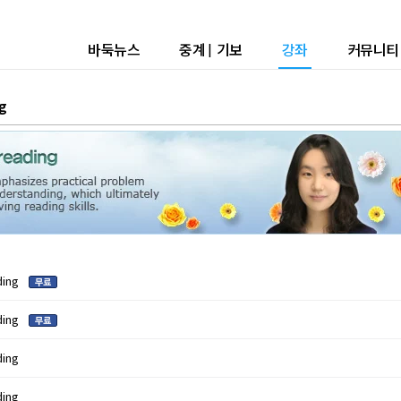
바둑뉴스
중계
|
기보
강좌
커뮤니티
ng
ading
ading
ding
ding